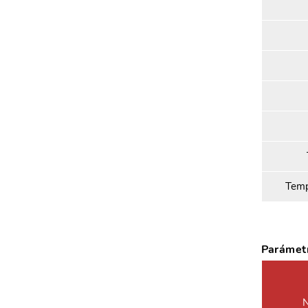
Temp
Parámetr