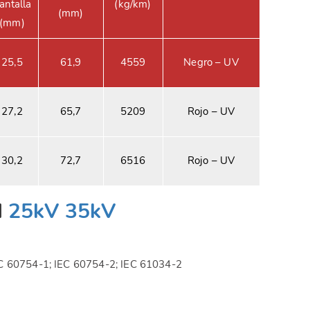
antalla
(kg/km)
(mm)
(mm)
25,5
61,9
4559
Negro – UV
27,2
65,7
5209
Rojo – UV
30,2
72,7
6516
Rojo – UV
H
25kV 35kV
IEC 60754-1; IEC 60754-2; IEC 61034-2