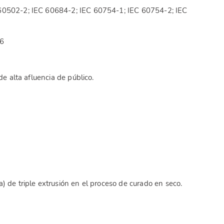
 60502-2; IEC 60684-2; IEC 60754-1; IEC 60754-2; IEC
56
de alta afluencia de público.
) de triple extrusión en el proceso de curado en seco.