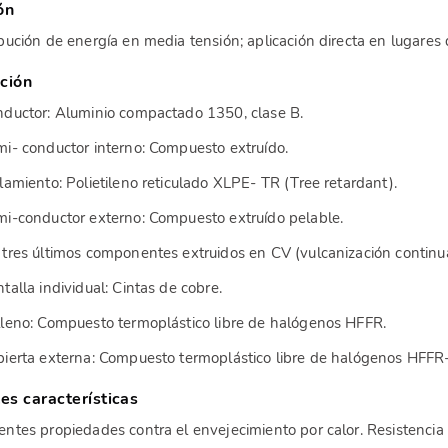
ón
ibución de energía en media tensión; aplicación directa en lugares 
ción
nductor: Aluminio compactado 1350, clase B.
mi- conductor interno: Compuesto extruído.
slamiento: Polietileno reticulado XLPE- TR (Tree retardant).
mi-conductor externo: Compuesto extruído pelable.
 tres últimos componentes extruidos en CV (vulcanización continua
ntalla individual: Cintas de cobre.
lleno: Compuesto termoplástico libre de halógenos HFFR.
bierta externa: Compuesto termoplástico libre de halógenos HFFR
les características
entes propiedades contra el envejecimiento por calor. Resistenci