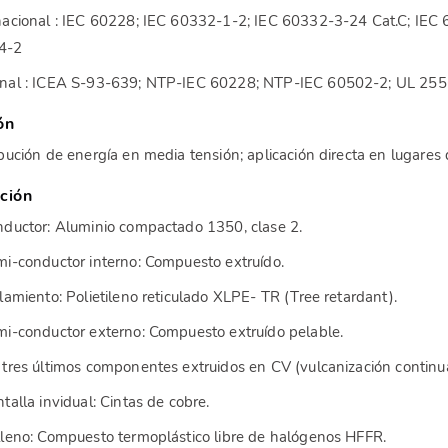
nacional : IEC 60228; IEC 60332-1-2; IEC 60332-3-24 Cat.C; IEC
4-2
nal : ICEA S-93-639; NTP-IEC 60228; NTP-IEC 60502-2; UL 25
ón
ibución de energía en media tensión; aplicación directa en lugares 
ción
nductor: Aluminio compactado 1350, clase 2.
mi-conductor interno: Compuesto extruído.
slamiento: Polietileno reticulado XLPE- TR (Tree retardant).
mi-conductor externo: Compuesto extruído pelable.
 tres últimos componentes extruidos en CV (vulcanización continua
ntalla invidual: Cintas de cobre.
lleno: Compuesto termoplástico libre de halógenos HFFR.