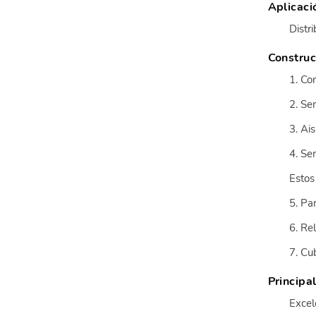
Aplicaci
Distr
Construc
1. Co
2. Se
3. Ai
4. Se
Estos
5. Pa
6. Re
7. Cu
Principa
Excel