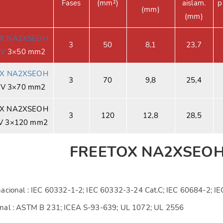
Fases
(mm²)
aislam.
p
(mm)
(mm)
OX NA2XSEOH
3
50
8,1
23,7
kV
3×50 mm2
X
NA2XSEOH
3
70
9,8
25,4
kV 3×70 mm2
OX NA2XSEOH
3
120
12,8
28,5
kV 3×120 mm2
FREETOX NA2XSEO
nacional : IEC 60332-1-2; IEC 60332-3-24 Cat.C; IEC 60684-2; 
nal : ASTM B 231; ICEA S-93-639; UL 1072; UL 2556