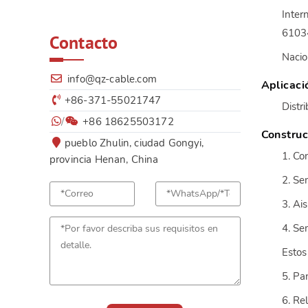
Inter
6103
Contacto
Nacio
info@qz-cable.com
Aplicaci
+86-371-55021747
Distr
/
+86 18625503172
Construc
pueblo Zhulin, ciudad Gongyi,
1. Co
provincia Henan, China
2. Se
3. Ai
4. Se
Estos
5. Pa
6. Re